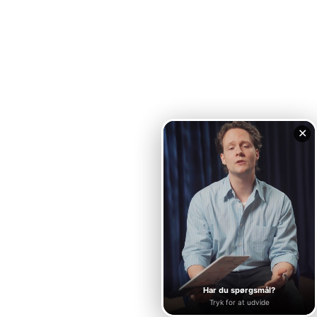
✕
Har du spørgsmål?
Tryk for at udvide