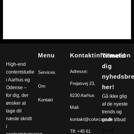
Menu
Kontaktinformation
Tilmeld
High-end
dig
Adresse:
contentstudie
Services
nyhedsbre
i Aarhus og
Frejasvej 23,
Om
her!
Odense –
for dig, der
8230 Aarhus
Gå ikke glip
Kontakt
ønsker at
af de nyeste
Mail:
tage dit
trends og
næste skridt
kontakt@colorcast.dk
gode tilbud
i
Email
Tlf: +45 61