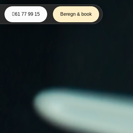
61 77 99 15
Beregn & book