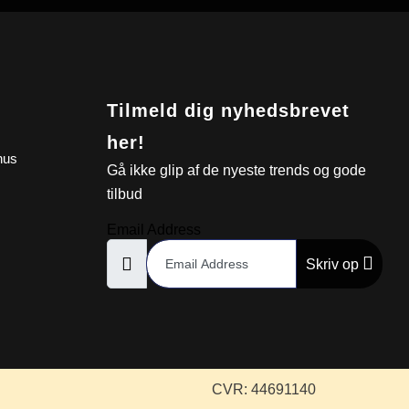
Tilmeld dig nyhedsbrevet
her!
hus
Gå ikke glip af de nyeste trends og gode
tilbud
Email Address
Skriv op
CVR: 44691140