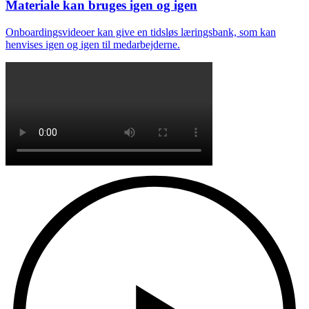
Materiale kan bruges igen og igen
Onboardingsvideoer kan give en tidsløs læringsbank, som kan
henvises igen og igen til medarbejderne.