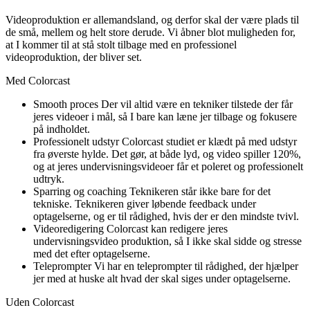
Videoproduktion er allemandsland, og derfor skal der være plads til
de små, mellem og helt store derude. Vi åbner blot muligheden for,
at I kommer til at stå stolt tilbage med en professionel
videoproduktion, der bliver set.
Med Colorcast
Smooth proces
Der vil altid være en tekniker tilstede der får
jeres videoer i mål, så I bare kan læne jer tilbage og fokusere
på indholdet.
Professionelt udstyr
Colorcast studiet er klædt på med udstyr
fra øverste hylde. Det gør, at både lyd, og video spiller 120%,
og at jeres undervisningsvideoer får et poleret og professionelt
udtryk.
Sparring og coaching
Teknikeren står ikke bare for det
tekniske. Teknikeren giver løbende feedback under
optagelserne, og er til rådighed, hvis der er den mindste tvivl.
Videoredigering
Colorcast kan redigere jeres
undervisningsvideo produktion, så I ikke skal sidde og stresse
med det efter optagelserne.
Teleprompter
Vi har en teleprompter til rådighed, der hjælper
jer med at huske alt hvad der skal siges under optagelserne.
Uden Colorcast