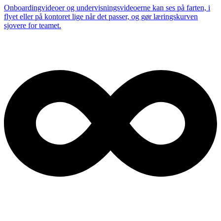
Onboardingvideoer og undervisningsvideoerne kan ses på farten, i
flyet eller på kontoret lige når det passer, og gør læringskurven
sjovere for teamet.