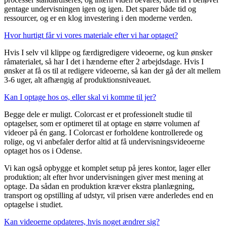
gentage undervisningen igen og igen. Det sparer både tid og
ressourcer, og er en klog investering i den moderne verden.
Hvor hurtigt får vi vores materiale efter vi har optaget?
Hvis I selv vil klippe og færdigredigere videoerne, og kun ønsker
råmaterialet, så har I det i hænderne efter 2 arbejdsdage. Hvis I
ønsker at få os til at redigere videoerne, så kan der gå der alt mellem
3-6 uger, alt afhængig af produktionsniveauet.
Kan I optage hos os, eller skal vi komme til jer?
Begge dele er muligt. Colorcast er et professionelt studie til
optagelser, som er optimeret til at optage en større volumen af
videoer på én gang. I Colorcast er forholdene kontrollerede og
rolige, og vi anbefaler derfor altid at få undervisningsvideoerne
optaget hos os i Odense.
Vi kan også opbygge et komplet setup på jeres kontor, lager eller
produktion; alt efter hvor undervisningen giver mest mening at
optage. Da sådan en produktion kræver ekstra planlægning,
transport og opstilling af udstyr, vil prisen være anderledes end en
optagelse i studiet.
Kan videoerne opdateres, hvis noget ændrer sig?