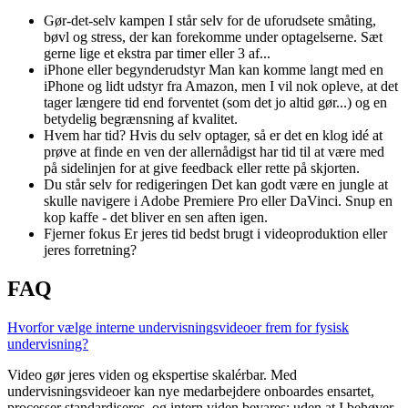
Gør-det-selv kampen
I står selv for de uforudsete småting,
bøvl og stress, der kan forekomme under optagelserne. Sæt
gerne lige et ekstra par timer eller 3 af...
iPhone eller begynderudstyr
Man kan komme langt med en
iPhone og lidt udstyr fra Amazon, men I vil nok opleve, at det
tager længere tid end forventet (som det jo altid gør...) og en
betydelig begrænsning af kvalitet.
Hvem har tid?
Hvis du selv optager, så er det en klog idé at
prøve at finde en ven der allernådigst har tid til at være med
på sidelinjen for at give feedback eller rette på skjorten.
Du står selv for redigeringen
Det kan godt være en jungle at
skulle navigere i Adobe Premiere Pro eller DaVinci. Snup en
kop kaffe - det bliver en sen aften igen.
Fjerner fokus
Er jeres tid bedst brugt i videoproduktion eller
jeres forretning?
FAQ
Hvorfor vælge interne undervisningsvideoer frem for fysisk
undervisning?
Video gør jeres viden og ekspertise skalérbar. Med
undervisningsvideoer kan nye medarbejdere onboardes ensartet,
processer standardiseres, og intern viden bevares; uden at I behøver